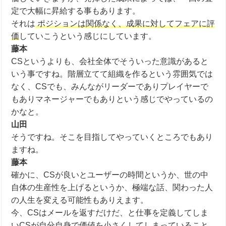
定で大幅に昇給する事もあります。
それは
ポジションは関係なく、成果に対してフェアに評
価
していこうという感じにしています。
藤本
CS
というよりも、会社全体でそういった意識があると
いう事ですね。階層立てて組織を作るという雰囲気では
なく、
CS
でも、みんながリーダーでありプレイヤーで
もありマネージャーでもありという感じでやっているの
かなと。
山田
そうですね。そこを目指してやっていくところでもあり
ますね。
藤本
確かに、CSが良いとユーザーの時間というか、世の中
自体の生産性を上げるというか、極端な話、関わった人
の人生を変える可能性もありえます。
今、CS
はメールを返すだけだ、と仕事を定義してしま
いCSが
自分自身で
価値を小さくしてしまっていること