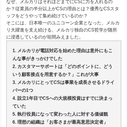
なぜ、メルカリはそれほどまでに
CS
に力を入れるの
か？従業員の半分以上が
CS
の理由とは？優秀な
CS
スタ
ッフをどうやって集め続けているのか？
そこには、日本唯一のユニコーン企業となった、メルカ
リ大躍進を支え続ける、メルカリ独自の
CS
哲学が随所
に浸透しているのが垣間みえました。
1. メルカリが電話対応を始めた理由は意外にもこ
んな事がきっかけでした
2. カスタマーサポートは「どのポイントに、どう
いう顧客接点を用意するか？」これが大事
3. メルカリにとってCSは事業を成長させるドライ
バーの1つ
4. 設立1年目でCSへの大規模投資はすでに決まっ
ていた
5. 執行役員になって変わった人に対する価値観
6. 理想の組織は「お客さまが最高意思決定者」