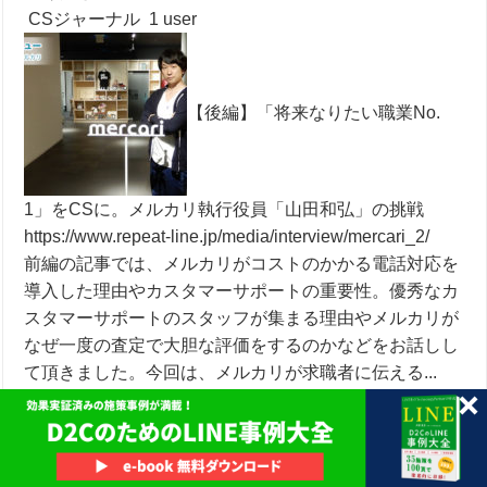
CSジャーナル
1 user
【後編】「将来なりたい職業No.
1」をCSに。メルカリ執行役員「山田和弘」の挑戦
https://www.repeat-line.jp/media/interview/mercari_2/
前編の記事では、メルカリがコストのかかる電話対応を
導入した理由やカスタマーサポートの重要性。優秀なカ
スタマーサポートのスタッフが集まる理由やメルカリが
なぜ一度の査定で大胆な評価をするのかなどをお話しし
て頂きました。今回は、メルカリが求職者に伝える...
■
大塚 真吾
プロサッカークラブのマネジメント職を経験後、ダイレ
クトマーケティング支援の株式会社ファインドスターに