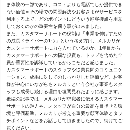
ま体験の一部であり、コストよりも電話でしか提供でき
ない価値＝その場での問題解決やお客さまがサービスを
利用する上で、どのポイントにどういう顧客接点を用意
しておくのかの重要性を伺う事が出来ました。
また、カスタマーサポートの役割は「事業を伸ばすため
の成長ドライバーの1つ」という考え方は、メルカリが
カスタマーサポートに力を入れているのか。1年目から
カスタマーサポートへ大幅な投資も、トップも含めた全
員が重要性を認識しているからこそだと感じました。
カスタマーサポートのスタッフや従業員間のコミュニケ
ーション、成果に対してのしっかりした評価など、お客
様が中心にいながらもメルカリという会社が事業もスタ
ッフも成長し続ける理由を垣間見れたように感じます。
後編の記事
では、メルカリが求職者に伝えるカスタマー
サポートの魅力や、スタッフが自分の最高を目指せる環
境と評価基準。メルカリが考える重要な顧客体験とタッ
チポイントなどをお話しして頂きましたので、続けてご
覧ください。