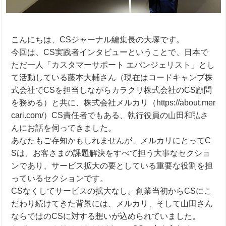
こんにちは、
CS
ジャーナル編集長の大塚です。
今回は、
CS
実践者インタビューということで、日本で
ただ一人「カスタマーサポート エバンジェリスト」とし
て活動している藤本大輔さん
（
現在はコードキャンプ株
式会社でCSを担当しながらカラクリ株式会社のCS顧問
を務める）
と共に、株式会社メルカリ（
https://about.mer
cari.com/
）
CS
責任者でもある、執行役員の山田和弘さ
んにお話を伺ってきました。
あなたもご存知かもしれませんが、メルカリにとって
C
S
は、お客さまの課題解決をすべて担う大事なセクショ
ンであり、サービス拡大の要としている重要な役割を担
っているセクションです。
CS
なくしてサービスの拡大なし。創業当初から
CS
にこ
だわり続けてきた背景には、メルカリ、そして山田さん
ならではの
CS
に対する想いが込められていました。